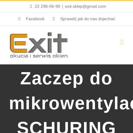
Przejdź
22 296-06-96
|
exit.sklep@gmail.com
do
Facebook
Sprawdź jak do nas dojechać
zawartości
Zaczep do
mikrowentylac
SCHURING