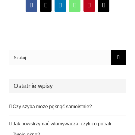
Facebook
X
LinkedIn
WhatsApp
Pinterest
Email
Szukaj
Ostatnie wpisy
Czy szyba może pęknąć samoistnie?
Jak powstrzymać włamywacza, czyli co potrafi
Twoje okno?