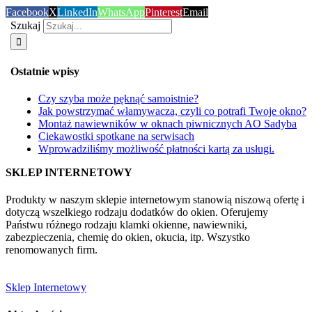
Facebook
X
LinkedIn
WhatsApp
Pinterest
Email
Szukaj
Ostatnie wpisy
Czy szyba może pęknąć samoistnie?
Jak powstrzymać włamywacza, czyli co potrafi Twoje okno?
Montaż nawiewników w oknach piwnicznych AO Sadyba
Ciekawostki spotkane na serwisach
Wprowadziliśmy możliwość płatności kartą za usługi.
SKLEP INTERNETOWY
Produkty w naszym sklepie internetowym stanowią niszową ofertę i
dotyczą wszelkiego rodzaju dodatków do okien. Oferujemy
Państwu różnego rodzaju klamki okienne, nawiewniki,
zabezpieczenia, chemię do okien, okucia, itp. Wszystko
renomowanych firm.
Sklep Internetowy