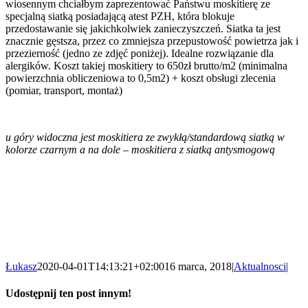
wiosennym chciałbym zaprezentować Państwu moskitierę ze
specjalną siatką posiadającą atest PZH, która blokuje
przedostawanie się jakichkolwiek zanieczyszczeń. Siatka ta jest
znacznie gęstsza, przez co zmniejsza przepustowość powietrza jak i
przezierność (jedno ze zdjęć poniżej). Idealne rozwiązanie dla
alergików. Koszt takiej moskitiery to 650zł brutto/m2 (minimalna
powierzchnia obliczeniowa to 0,5m2) + koszt obsługi zlecenia
(pomiar, transport, montaż)
u góry widoczna jest moskitiera ze zwykłą/standardową siatką w
kolorze czarnym a na dole – moskitiera z siatką antysmogową
Łukasz
2020-04-01T14:13:21+02:00
16 marca, 2018
|
Aktualnosci
|
Udostępnij ten post innym!